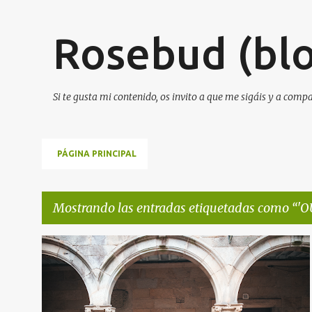
Rosebud (blo
Si te gusta mi contenido, os invito a que me sigáis y a comp
PÁGINA PRINCIPAL
Mostrando las entradas etiquetadas como
'O
E
'OUTONO' LA ÓPERA PRIMA DE GISELLE LLANIO FINALIZA SU RODAJE EN SANTIAGO DE COMPOSTELA
n
NOTA DE PRENSA
NOTICIAS DE CINE
+
t