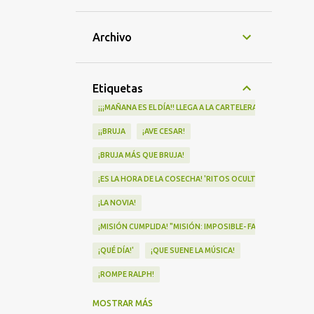
Archivo
Etiquetas
¡¡¡MAÑANA ES EL DÍA!! LLEGA A LA CARTELERA "MAD HEIDI"
¡¡BRUJA
¡AVE CESAR!
¡BRUJA MÁS QUE BRUJA!
¡ES LA HORA DE LA COSECHA! 'RITOS OCULTOS' LLEGA A LOS 
¡LA NOVIA!
¡MISIÓN CUMPLIDA! "MISIÓN: IMPOSIBLE- FALLOUT" Nº1 EN
¡QUÉ DÍA!'
¡QUE SUENE LA MÚSICA!
¡ROMPE RALPH!
¡VA POR NOSOTRAS!
MOSTRAR MÁS