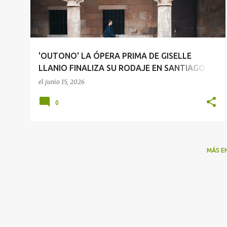
r
a
d
a
'OUTONO' LA ÓPERA PRIMA DE GISELLE
s
LLANIO FINALIZA SU RODAJE EN SANTIAGO DE
COMPOSTELA
el
junio 15, 2026
0
MÁS E