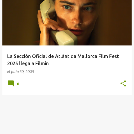
E
n
t
r
a
d
a
La Sección Oficial de Atlàntida Mallorca Film Fest
s
2025 llega a Filmin
el
julio 30, 2025
0