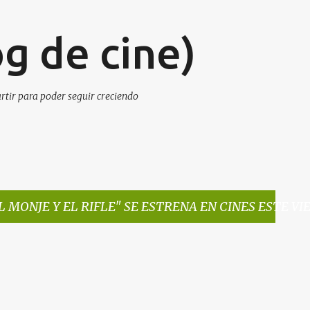
Ir al contenido principal
g de cine)
artir para poder seguir creciendo
L MONJE Y EL RIFLE" SE ESTRENA EN CINES ESTE VI