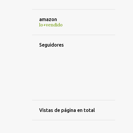
¿GANAS DE JOHN WICK? LLEGA EL NUEVO TRÁILER DE 'BALLE
¿PELIGRAN LAS SECUELAS DE AVATAR?
amazon
¿PERO QUÉ NOS HAS HECHO?"
lo+vendido
¿PERO QUÉ TE HEMOS HECHO... AHORA?" SE ESTRENA ESTE 
¿POR QUÉ ME PARECE LÓGICO EL FINAL DE JUEGO DE TRO
Seguidores
¿POR QUÉ TOGETHER ES LA MEJOR PELÍCULA PARA VER ES
¿QUÉ TE JUEGAS? COMPETIRÁ EN EL FESTIVAL DE MÁLAGA
¿QUIÉN ENGAÑO A ROGER RABBIT?
¿QUIÉN ESTÁ MATANDO A LOS MOÑECOS? Y MILLA 22 CAMB
¿QUIÉN ESTÁ MATANDO A LOS MOÑECOS?. LA PELÍCULA MÁS
¿QUIÉN PUEDE MATAR A UN NIÑO?
Vistas de página en total
'¡CAIGAN LAS ROSAS BLANCAS!' DE ALBERTINA CARRI PRTIC
'¡CAIGAN LAS ROSAS BLANCAS!' DE ALBERTINA CARRI SE EST