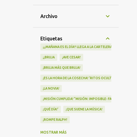
Archivo
Etiquetas
¡¡¡MAÑANA ES EL DÍA!! LLEGA A LA CARTELERA "MAD HEIDI"
¡¡BRUJA
¡AVE CESAR!
¡BRUJA MÁS QUE BRUJA!
¡ES LA HORA DE LA COSECHA! 'RITOS OCULTOS' LLEGA A LOS 
¡LA NOVIA!
¡MISIÓN CUMPLIDA! "MISIÓN: IMPOSIBLE- FALLOUT" Nº1 EN
¡QUÉ DÍA!'
¡QUE SUENE LA MÚSICA!
¡ROMPE RALPH!
¡VA POR NOSOTRAS!
MOSTRAR MÁS