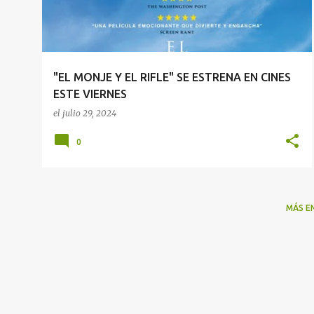
r
a
d
a
"EL MONJE Y EL RIFLE" SE ESTRENA EN CINES
s
ESTE VIERNES
el
julio 29, 2024
0
MÁS E