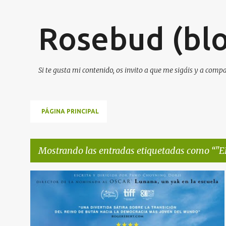
Rosebud (blo
Si te gusta mi contenido, os invito a que me sigáis y a comp
PÁGINA PRINCIPAL
Mostrando las entradas etiquetadas como
"E
E
"EL MONJE Y EL RIFLE" SE ESTRENA EN CINES ESTE VIERNES
n
NOTA DE PRENSA
NOTICIAS DE CINE
+
t