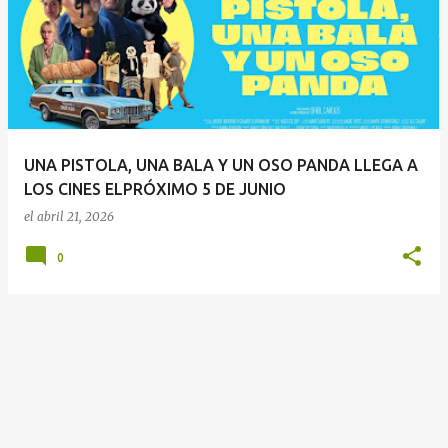
n
t
r
a
d
a
UNA PISTOLA, UNA BALA Y UN OSO PANDA LLEGA A
s
LOS CINES ELPRÓXIMO 5 DE JUNIO
el
abril 21, 2026
0