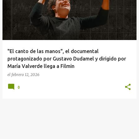
n
t
r
a
d
a
"El canto de las manos", el documental
s
protagonizado por Gustavo Dudamel y dirigido por
María Valverde llega a Filmin
el
febrero 12, 2026
0