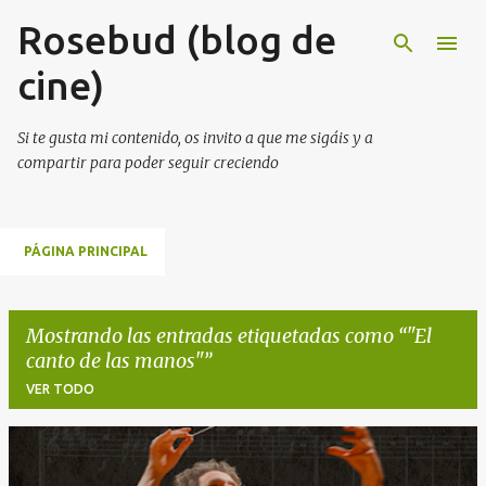
Rosebud (blog de
Ir al contenido principal
cine)
Si te gusta mi contenido, os invito a que me sigáis y a
compartir para poder seguir creciendo
PÁGINA PRINCIPAL
Mostrando las entradas etiquetadas como
"El
canto de las manos"
VER TODO
E