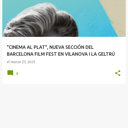
n
t
r
a
d
a
"CINEMA AL PLAT", NUEVA SECCIÓN DEL
s
BARCELONA FILM FEST EN VILANOVA I LA GELTRÚ
el
marzo 23, 2025
0