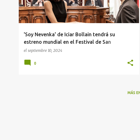
r
a
d
a
'Soy Nevenka' de Iciar Bollain tendrá su
s
estreno mundial en el Festival de San
Sebastián el 21 de septiembre
el
septiembre 10, 2024
0
MÁS E