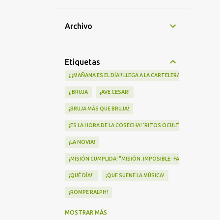
Archivo
Etiquetas
¡¡¡MAÑANA ES EL DÍA!! LLEGA A LA CARTELERA "MAD HEIDI"
¡¡BRUJA
¡AVE CESAR!
¡BRUJA MÁS QUE BRUJA!
¡ES LA HORA DE LA COSECHA! 'RITOS OCULTOS' LLEGA A LOS 
¡LA NOVIA!
¡MISIÓN CUMPLIDA! "MISIÓN: IMPOSIBLE- FALLOUT" Nº1 EN
¡QUÉ DÍA!'
¡QUE SUENE LA MÚSICA!
¡ROMPE RALPH!
¡VA POR NOSOTRAS!
MOSTRAR MÁS