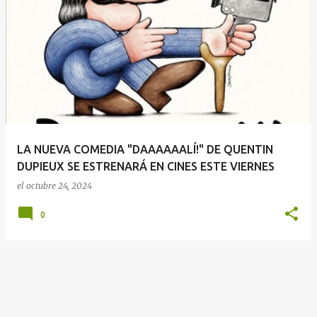
E
n
t
r
a
d
a
LA NUEVA COMEDIA "DAAAAAALÍ!" DE QUENTIN
s
DUPIEUX SE ESTRENARÁ EN CINES ESTE VIERNES
el
octubre 24, 2024
0