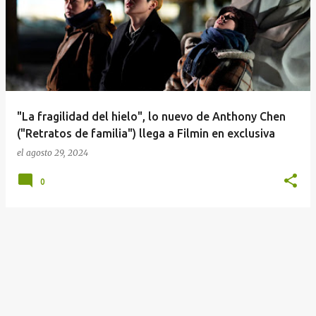
n
t
r
a
d
a
"La fragilidad del hielo", lo nuevo de Anthony Chen
s
("Retratos de familia") llega a Filmin en exclusiva
el
agosto 29, 2024
0