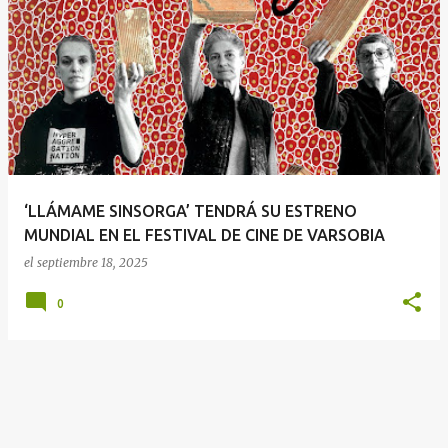
E
n
t
r
a
d
a
‘LLÁMAME SINSORGA’ TENDRÁ SU ESTRENO
s
MUNDIAL EN EL FESTIVAL DE CINE DE VARSOBIA
el
septiembre 18, 2025
0