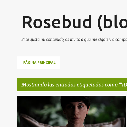
Rosebud (blo
Si te gusta mi contenido, os invito a que me sigáis y a comp
PÁGINA PRINCIPAL
Mostrando las entradas etiquetadas como
‘I
E
‘IDILIA’ DE LOS HERMANOS SEPÚLVEDA COMPETIRÁ EN EL FESTIVAL ATLÀNTIDA
n
NOTA DE PRENSA
NOTICIAS DE CINE
+
t