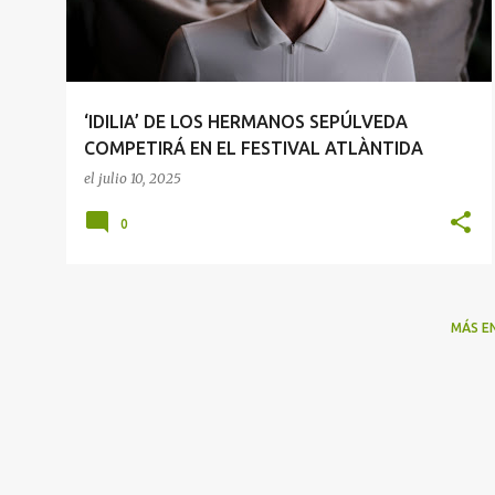
r
a
d
a
‘IDILIA’ DE LOS HERMANOS SEPÚLVEDA
s
COMPETIRÁ EN EL FESTIVAL ATLÀNTIDA
el
julio 10, 2025
0
MÁS E