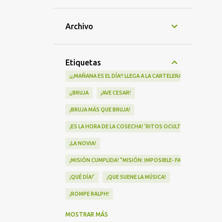
Archivo
Etiquetas
¡¡¡MAÑANA ES EL DÍA!! LLEGA A LA CARTELERA "MAD HEIDI"
¡¡BRUJA
¡AVE CESAR!
¡BRUJA MÁS QUE BRUJA!
¡ES LA HORA DE LA COSECHA! 'RITOS OCULTOS' LLEGA A LOS 
¡LA NOVIA!
¡MISIÓN CUMPLIDA! "MISIÓN: IMPOSIBLE- FALLOUT" Nº1 EN
¡QUÉ DÍA!'
¡QUE SUENE LA MÚSICA!
¡ROMPE RALPH!
¡VA POR NOSOTRAS!
MOSTRAR MÁS