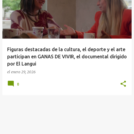
n
t
r
a
d
a
Figuras destacadas de la cultura, el deporte y el arte
s
participan en GANAS DE VIVIR, el documental dirigido
por El Langui
el
enero 29, 2026
0