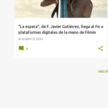
r
a
d
a
"La espera", de F. Javier Gutiérrez, llega al fin a
s
plataformas digitales de la mano de Filmin
el
octubre 17, 2024
0
MÁS E