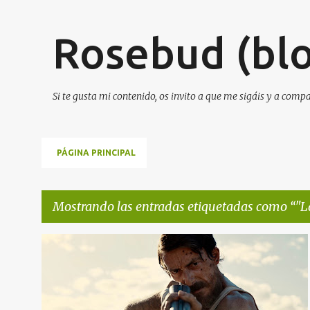
Rosebud (blo
Si te gusta mi contenido, os invito a que me sigáis y a comp
PÁGINA PRINCIPAL
Mostrando las entradas etiquetadas como
"L
E
"LA ESPERA"
DE F. JAVIER GUTIÉRREZ
FILMIN
+
2
n
t