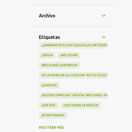
Archivo
Etiquetas
¡¡¡MAÑANA ES EL DÍA!! LLEGA A LA CARTELERA "MAD HEIDI"
¡¡BRUJA
¡AVE CESAR!
¡BRUJA MÁS QUE BRUJA!
¡ES LA HORA DE LA COSECHA! 'RITOS OCULTOS' LLEGA A LOS 
¡LA NOVIA!
¡MISIÓN CUMPLIDA! "MISIÓN: IMPOSIBLE- FALLOUT" Nº1 EN
¡QUÉ DÍA!'
¡QUE SUENE LA MÚSICA!
¡ROMPE RALPH!
¡VA POR NOSOTRAS!
MOSTRAR MÁS