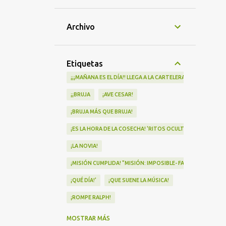
Archivo
Etiquetas
¡¡¡MAÑANA ES EL DÍA!! LLEGA A LA CARTELERA "MAD HEIDI"
¡¡BRUJA
¡AVE CESAR!
¡BRUJA MÁS QUE BRUJA!
¡ES LA HORA DE LA COSECHA! 'RITOS OCULTOS' LLEGA A LOS 
¡LA NOVIA!
¡MISIÓN CUMPLIDA! "MISIÓN: IMPOSIBLE- FALLOUT" Nº1 EN
¡QUÉ DÍA!'
¡QUE SUENE LA MÚSICA!
¡ROMPE RALPH!
¡VA POR NOSOTRAS!
MOSTRAR MÁS