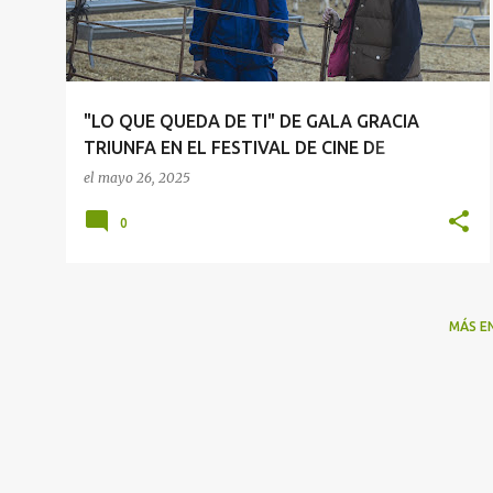
r
a
d
a
"LO QUE QUEDA DE TI" DE GALA GRACIA
s
TRIUNFA EN EL FESTIVAL DE CINE DE
ALICANTE CON CUATRO GALARDONES
el
mayo 26, 2025
0
MÁS E