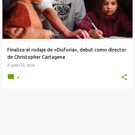
n
t
r
a
d
a
Finaliza el rodaje de «Disforia», debut como director
s
de Christopher Cartagena
el
junio 12, 2024
0