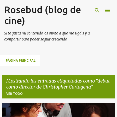
Rosebud (blog de
Ir al contenido principal
cine)
Si te gusta mi contenido, os invito a que me sigáis y a
compartir para poder seguir creciendo
PÁGINA PRINCIPAL
Mostrando las entradas etiquetadas como
debut
como director de Christopher Cartagena
VER TODO
E