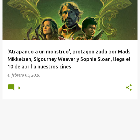
n
t
r
a
d
a
'Atrapando a un monstruo', protagonizada por Mads
s
Mikkelsen, Sigourney Weaver y Sophie Sloan, llega el
10 de abril a nuestros cines
el
febrero 05, 2026
0