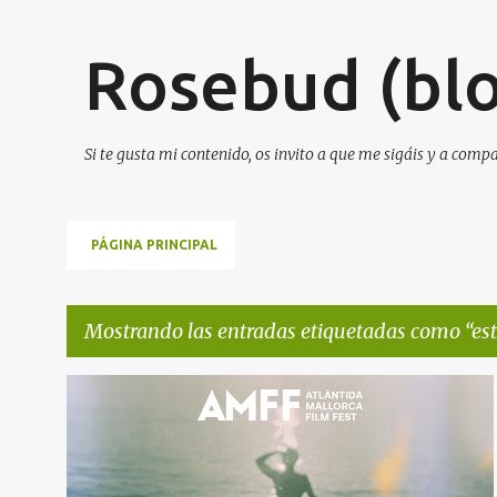
Rosebud (blo
Si te gusta mi contenido, os invito a que me sigáis y a comp
PÁGINA PRINCIPAL
Mostrando las entradas etiquetadas como
es
E
+
4
n
t