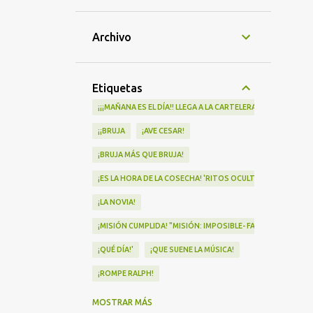
Archivo
Etiquetas
¡¡¡MAÑANA ES EL DÍA!! LLEGA A LA CARTELERA "MAD HEIDI"
¡¡BRUJA
¡AVE CESAR!
¡BRUJA MÁS QUE BRUJA!
¡ES LA HORA DE LA COSECHA! 'RITOS OCULTOS' LLEGA A LOS 
¡LA NOVIA!
¡MISIÓN CUMPLIDA! "MISIÓN: IMPOSIBLE- FALLOUT" Nº1 EN
¡QUÉ DÍA!'
¡QUE SUENE LA MÚSICA!
¡ROMPE RALPH!
¡VA POR NOSOTRAS!
MOSTRAR MÁS