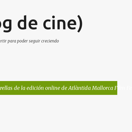
Ir al contenido principal
g de cine)
artir para poder seguir creciendo
trellas de la edición online de Atlàntida Mallorca Film Fe