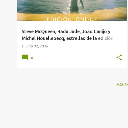
r
a
d
a
Steve McQueen, Radu Jude, Joao Canijo y
s
Michel Houellebecq, estrellas de la edición
online de Atlàntida Mallorca Film Fest
el
julio 02, 2024
0
MÁS E