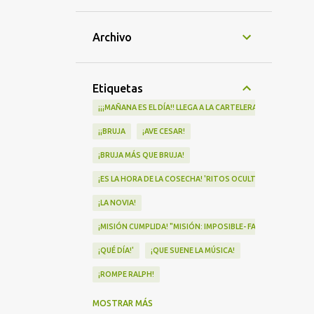
Archivo
Etiquetas
¡¡¡MAÑANA ES EL DÍA!! LLEGA A LA CARTELERA "MAD HEIDI"
¡¡BRUJA
¡AVE CESAR!
¡BRUJA MÁS QUE BRUJA!
¡ES LA HORA DE LA COSECHA! 'RITOS OCULTOS' LLEGA A LOS 
¡LA NOVIA!
¡MISIÓN CUMPLIDA! "MISIÓN: IMPOSIBLE- FALLOUT" Nº1 EN
¡QUÉ DÍA!'
¡QUE SUENE LA MÚSICA!
¡ROMPE RALPH!
¡VA POR NOSOTRAS!
MOSTRAR MÁS