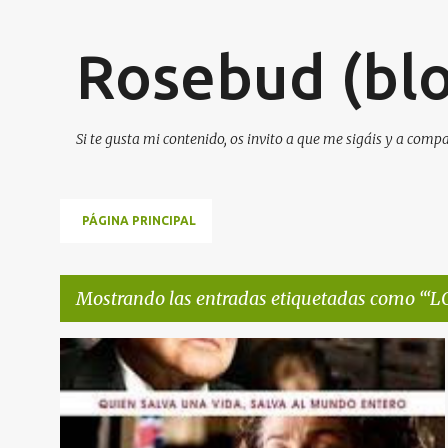
Rosebud (blo
Si te gusta mi contenido, os invito a que me sigáis y a comp
PÁGINA PRINCIPAL
Mostrando las entradas etiquetadas como
‘L
E
‘LOS NIÑOS DE WINTON’
NOTA DE PRENSA
+
2
n
t