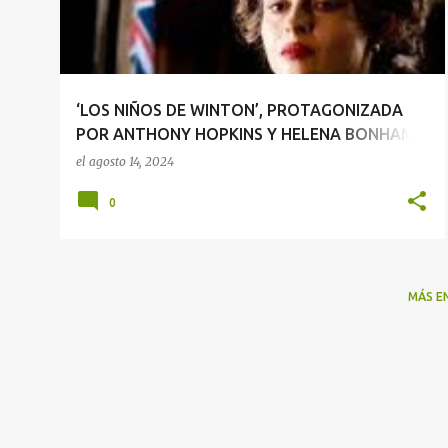
r
a
d
a
‘LOS NIÑOS DE WINTON’, PROTAGONIZADA
s
POR ANTHONY HOPKINS Y HELENA BONHAM
CARTER, YA DISPONIBLE EN PRIME VIDEO
el
agosto 14, 2024
0
MÁS E