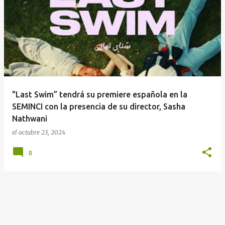
E
n
t
r
a
d
a
"Last Swim” tendrá su premiere española en la
s
SEMINCI con la presencia de su director, Sasha
Nathwani
el
octubre 23, 2024
0