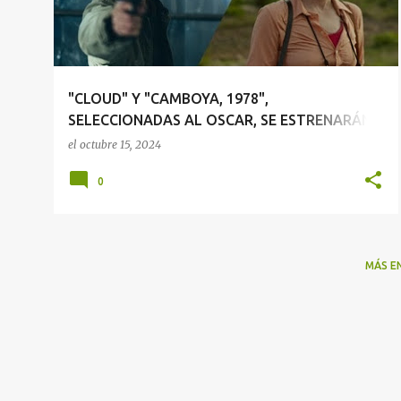
r
a
d
a
"CLOUD" Y "CAMBOYA, 1978",
s
SELECCIONADAS AL OSCAR, SE ESTRENARÁN
EL 22 DE NOVIEMBRE
el
octubre 15, 2024
0
MÁS E