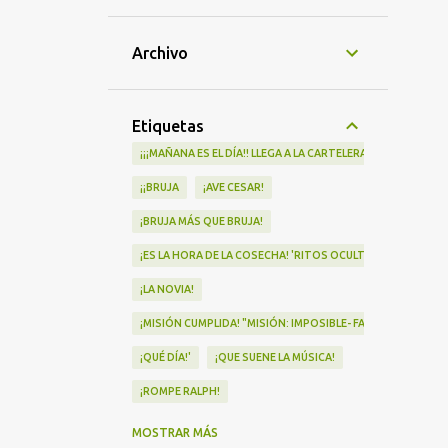
Archivo
Etiquetas
¡¡¡MAÑANA ES EL DÍA!! LLEGA A LA CARTELERA "MAD HEIDI"
¡¡BRUJA
¡AVE CESAR!
¡BRUJA MÁS QUE BRUJA!
¡ES LA HORA DE LA COSECHA! 'RITOS OCULTOS' LLEGA A LOS 
¡LA NOVIA!
¡MISIÓN CUMPLIDA! "MISIÓN: IMPOSIBLE- FALLOUT" Nº1 EN
¡QUÉ DÍA!'
¡QUE SUENE LA MÚSICA!
¡ROMPE RALPH!
¡VA POR NOSOTRAS!
MOSTRAR MÁS