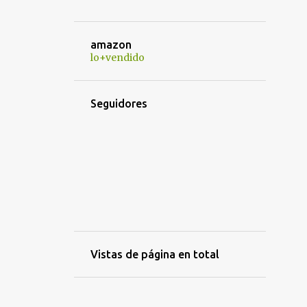
¿GANAS DE JOHN WICK? LLEGA EL NUEVO TRÁILER DE 'BALLE
¿PELIGRAN LAS SECUELAS DE AVATAR?
amazon
¿PERO QUÉ NOS HAS HECHO?"
lo+vendido
¿PERO QUÉ TE HEMOS HECHO... AHORA?" SE ESTRENA ESTE 
¿POR QUÉ ME PARECE LÓGICO EL FINAL DE JUEGO DE TRO
Seguidores
¿POR QUÉ TOGETHER ES LA MEJOR PELÍCULA PARA VER ES
¿QUÉ TE JUEGAS? COMPETIRÁ EN EL FESTIVAL DE MÁLAGA
¿QUIÉN ENGAÑO A ROGER RABBIT?
¿QUIÉN ESTÁ MATANDO A LOS MOÑECOS? Y MILLA 22 CAMB
¿QUIÉN ESTÁ MATANDO A LOS MOÑECOS?. LA PELÍCULA MÁS
¿QUIÉN PUEDE MATAR A UN NIÑO?
Vistas de página en total
'¡CAIGAN LAS ROSAS BLANCAS!' DE ALBERTINA CARRI PRTIC
'¡CAIGAN LAS ROSAS BLANCAS!' DE ALBERTINA CARRI SE EST