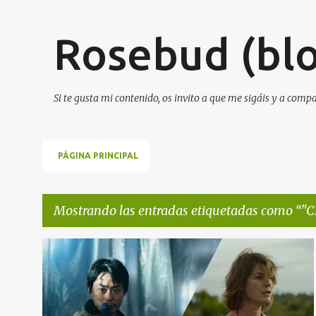
Rosebud (blo
Si te gusta mi contenido, os invito a que me sigáis y a comp
PÁGINA PRINCIPAL
Mostrando las entradas etiquetadas como
"C
E
"CLOUD" Y "CAMBOYA
1978"
NOTA DE PRENSA
+
1
n
t