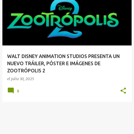
E
n
t
r
a
d
a
WALT DISNEY ANIMATION STUDIOS PRESENTA UN
s
NUEVO TRÁILER, PÓSTER E IMÁGENES DE
ZOOTRÓPOLIS 2
el
julio 30, 2025
0