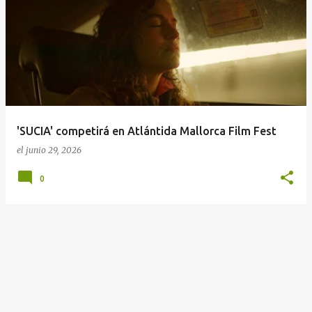
E
n
t
r
a
d
a
'SUCIA' competirá en Atlántida Mallorca Film Fest
s
el
junio 29, 2026
0