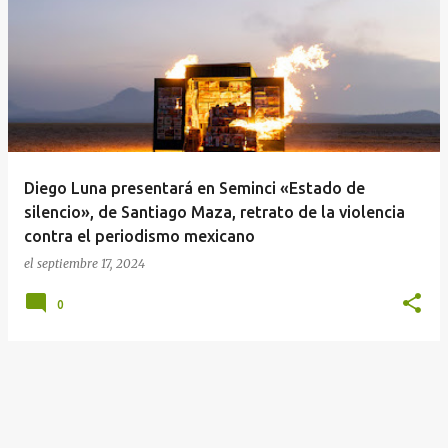
E
n
t
r
a
d
a
Diego Luna presentará en Seminci «Estado de
s
silencio», de Santiago Maza, retrato de la violencia
contra el periodismo mexicano
el
septiembre 17, 2024
0