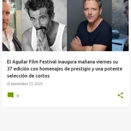
E
n
t
r
a
d
a
El Aguilar Film Festival inaugura mañana viernes su
s
37 edición con homenajes de prestigio y una potente
selección de cortos
el
noviembre 27, 2025
0